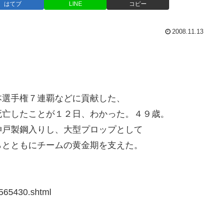
はてブ
LINE
コピー
2008.11.13
本選手権７連覇などに貢献した、
死亡したことが１２日、わかった。４９歳。
神戸製鋼入りし、大型プロップとして
らとともにチームの黄金期を支えた。
。
1565430.shtml