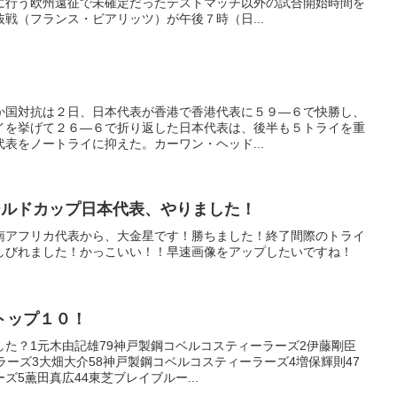
に行う欧州遠征で未確定だったテストマッチ以外の試合開始時間を
戦（フランス・ビアリッツ）が午後７時（日...
か国対抗は２日、日本代表が香港で香港代表に５９―６で快勝し、
イを挙げて２６―６で折り返した日本代表は、後半も５トライを重
表をノートライに抑えた。カーワン・ヘッド...
ワールドカップ日本代表、やりました！
南アフリカ代表から、大金星です！勝ちました！終了間際のトライ
しびれました！かっこいい！！早速画像をアップしたいですね！
トップ１０！
た？1元木由記雄79神戸製鋼コベルコスティーラーズ2伊藤剛臣
ラーズ3大畑大介58神戸製鋼コベルコスティーラーズ4増保輝則47
5薫田真広44東芝ブレイブルー...