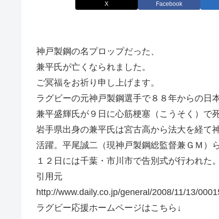
X
Facebook
神戸製鋼の名プロップだった、
兼平氏が亡くなられました。
ご冥福をお祈り申し上げます。
ラグビーの元神戸製鋼選手で８８年からの日
兼平盛輝氏が９日に心筋梗塞（こうそく）で
岩手県出身の兼平氏は宮古高から法大を経て
活躍。平尾誠二（現神戸製鋼総監督兼ＧＭ）
１２日には千葉・市川市で告別式が行われた
引用元
http://www.daily.co.jp/general/2008/11/13/000
ラグビー応援ホームページはこちら↓