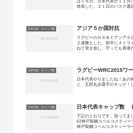
は１６日、日本代表が１１月
発表した。２１日のバスク選抜
アジア５か国対抗
日本代表 キャップ数
ラグビーのＨＳＢＣアジア５
２連勝とした。前半に４トラ
ねて突き放し、守っても香港代
ラグビーWRC2015
日本代表 キャップ数
日本代表やりましたね！あの
と、五郎丸歩選手のキック！
日本代表キャップ数 
日本代表 キャップ数
下記のとおりです。知ってまし
62神戸製鋼コベルコスティー
神戸製鋼コベルコスティーラーズ