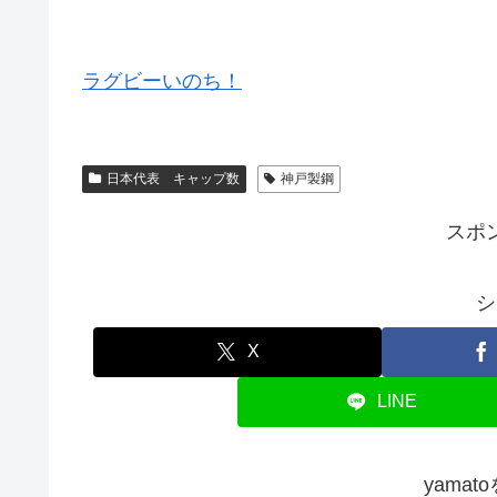
ラグビーいのち！
日本代表 キャップ数
神戸製鋼
スポ
シ
X
LINE
yama