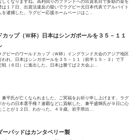
なしくなりますね。高利回りのファンドへの出資名目で多額の金を
警は１７日、出資法違反の疑いでラグビー元日本代表でアルバイト
を逮捕した。ラグビー応援ホームページはこ...
ドカップ（Ｗ杯）日本はシンガポールを３５－１１
し
ラグビーのワールドカップ（Ｗ杯）イングランド大会のアジア地区
行われ、日本はシンガポールを３５－１１（前半１５－３）で下
戦（６日）に進出した。日本は勝てば２大会ぶ...
、兼平氏が亡くなられました。ご冥福をお祈り申し上げます。ラグ
年からの日本選手権７連覇などに貢献した、兼平盛輝氏が９日に心
ことが１２日、わかった。４９歳。岩手県出...
ダーパッドはカンタベリー製