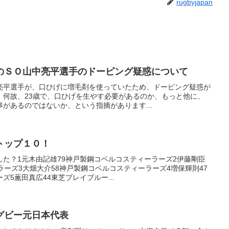
rugbyjapan
のＳＯ山中亮平選手のドーピング疑惑について
亮平選手が、口ひげに増毛剤を使っていたため、ドーピング疑惑が
、何故、23歳で、口ひげを生やす必要があるのか、もっと他に、
があるのではないか、という指摘があります...
トップ１０！
た？1元木由記雄79神戸製鋼コベルコスティーラーズ2伊藤剛臣
ラーズ3大畑大介58神戸製鋼コベルコスティーラーズ4増保輝則47
5薫田真広44東芝ブレイブルー...
グビー元日本代表