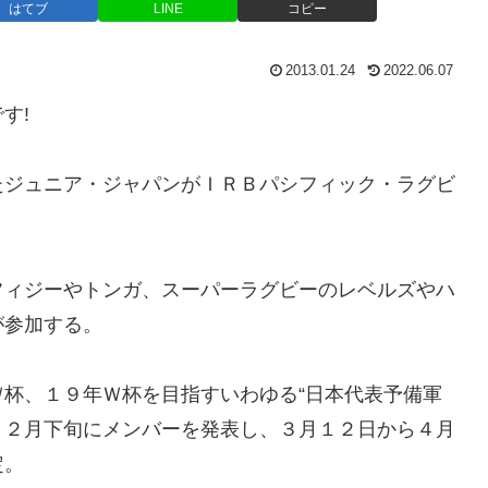
はてブ
LINE
コピー
2013.01.24
2022.06.07
す!
たジュニア・ジャパンがＩＲＢパシフィック・ラグビ
ィジーやトンガ、スーパーラグビーのレベルズやハ
が参加する。
杯、１９年Ｗ杯を目指すいわゆる“日本代表予備軍
。２月下旬にメンバーを発表し、３月１２日から４月
定。