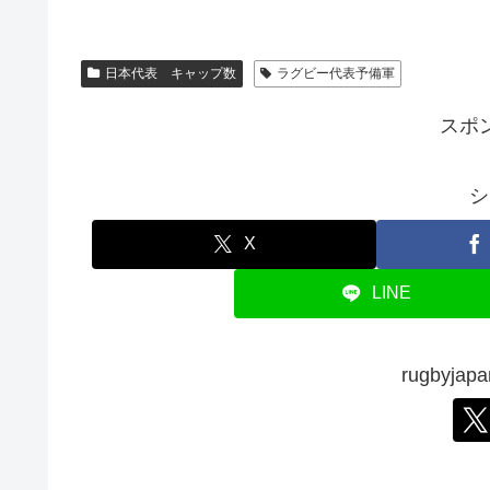
日本代表 キャップ数
ラグビー代表予備軍
スポ
シ
X
LINE
rugbyj