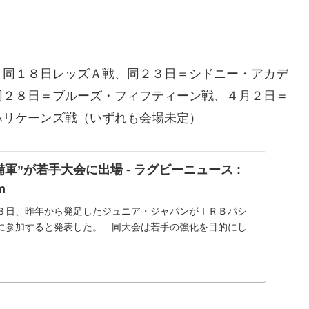
同１８日レッズＡ戦、同２３日＝シドニー・アカデ
同２８日＝ブルーズ・フィフティーン戦、４月２日＝
ハリケーンズ戦（いずれも会場未定）
軍”が若手大会に出場 - ラグビーニュース :
m
３日、昨年から発足したジュニア・ジャパンがＩＲＢパシ
に参加すると発表した。 同大会は若手の強化を目的にし