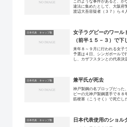
このような事件があると、か
違法に集めたとして、大阪府
渡辺大吾容疑者（３７）ら４人
女子ラグビーのワール
日本代表 キャップ数
（前半１５－３）で下
来年８～９月に行われる女子
予選は４日、シンガポールで
し、カザフスタンとの代表決定
兼平氏が死去
日本代表 キャップ数
神戸製鋼の名プロップだった
ビーの元神戸製鋼選手で８８
筋梗塞（こうそく）で死亡した
日本代表使用のショル
日本代表 キャップ数