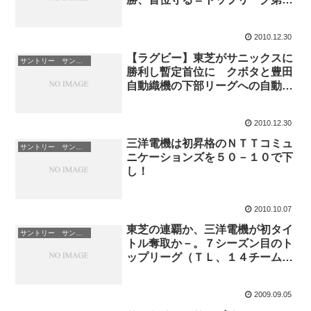
２節
2010.12.30
【ラグビー】東芝がサニックスに
サントリー サンゴリアス
勝利し暫定首位に クボタと豊田
自動織機の下部リーグへの自動降
格が決定＝トップリーグ第１２節
2010.12.30
三洋電機は初昇格のＮＴＴコミュ
サントリー サンゴリアス
ニケーションズを５０－１０で下
し！
2010.10.07
東芝の連覇か、三洋電機が初タイ
サントリー サンゴリアス
トル奪取か－。７シーズン目のト
ップリーグ（ＴＬ、１４チーム）
は、 ４日の東芝－三洋電機で開
幕する。
2009.09.05