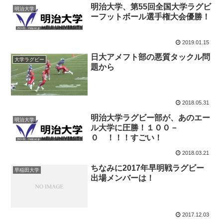
明治大学、第55回全国大学ラグビ
明治大学
ーフットボール選手権大会優勝！
2019.01.15
日大アメフト部の悪質タックル問
大学ラグビー
題から
2018.05.31
明治大学ラグビー部が、あのエー
明治大学
ル大学に圧勝！１００－
０ ！！！すごい！
2018.03.21
ちなみに2017年早明戦ラグビー
早稲田大学
出場メンバーは！
2017.12.03