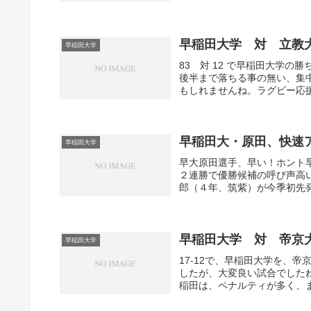
早稲田大学 対 立教
早稲田大学
83 対 12 で早稲田大学
後半まで落ちる事の無い、集
もしれませんね。ラグビー応援
早稲田大・原田、快速
早稲田大学
早大原田選手、早い！ホント
２連勝で優勝候補の呼び声高
郎（４年、筑紫）が今季初先発
早稲田大学 対 帝京
早稲田大学
17-12で、早稲田大学を、
したが、大変良い試合でした
稲田は、ペナルティが多く、ま