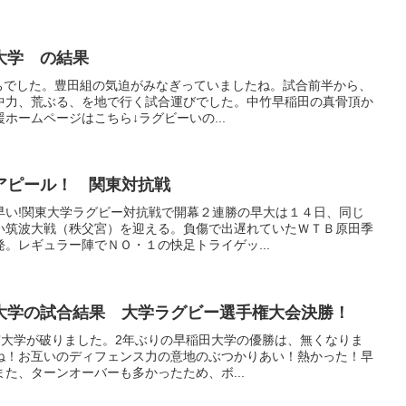
大学 の結果
の勝ちでした。豊田組の気迫がみなぎっていましたね。試合前半から、
中力、荒ぶる、を地で行く試合運びでした。中竹早稲田の真骨頂か
ホームページはこちら↓ラグビーいの...
アピール！ 関東対抗戦
早い!関東大学ラグビー対抗戦で開幕２連勝の早大は１４日、同じ
い筑波大戦（秩父宮）を迎える。負傷で出遅れていたＷＴＢ原田季
。レギュラー陣でＮＯ・１の快足トライゲッ...
大学の試合結果 大学ラグビー選手権大会決勝！
帝京大学が破りました。2年ぶりの早稲田大学の優勝は、無くなりま
ね！お互いのディフェンス力の意地のぶつかりあい！熱かった！早
た、ターンオーバーも多かったため、ボ...