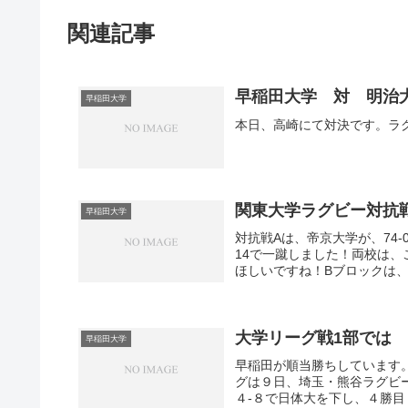
関連記事
早稲田大学 対 明治
早稲田大学
本日、高崎にて対決です。ラ
関東大学ラグビー対抗
早稲田大学
対抗戦Aは、帝京大学が、74
14で一蹴しました！両校は
ほしいですね！Bブロックは、日
大学リーグ戦1部では
早稲田大学
早稲田が順当勝ちしています
グは９日、埼玉・熊谷ラグビ
４-８で日体大を下し、４勝目