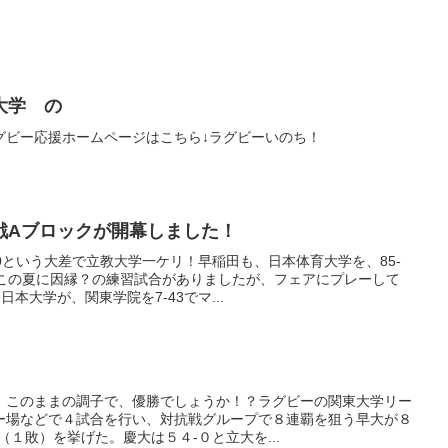
大学 の
グビー応援ホームページはこちら↓ラグビーいのち！
戦Aブロックが開幕しました！
-0という大差で立教大学一ケリ！早稲田も、日本体育大学を、85-
、この夏に因縁？の練習試合がありましたが、フェアにプレーして
本大学が、関東学院を7-43でマ...
。このままの調子で、優勝でしょうか！？ラグビーの関東大学リー
ー場などで４試合を行い、対抗戦グループで８連覇を狙う早大が８
（１敗）を挙げた。慶大は５４-０と立大を...