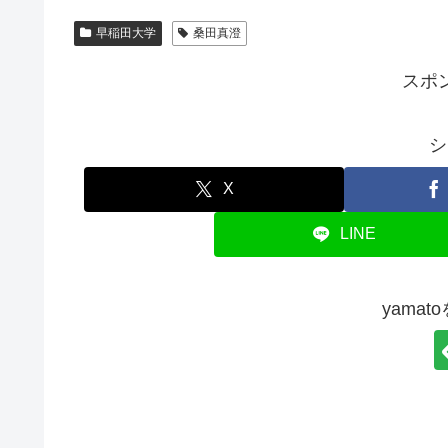
早稲田大学
桑田真澄
スポ
シ
X
LINE
yama