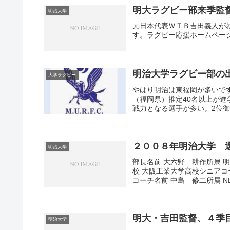
明大ラグビー部来季監
明治大学
元日本代表ＷＴＢ吉田義人が
す。ラグビー応援ホームペー
明治大学ラグビー部の
大学ラグビー
やはり明治は東福岡が多いで
（福岡県）推定40名以上が
戦力となる選手が多い。2位御
２００８年明治大学 
明治大学
部長名前 大六野 耕作所属 明
校 大阪工業大学高校シニアコー
コーチ名前 中島 修二所属 NE
明大・吉田監督、４季
明治大学