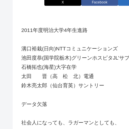
X
Facebook
2011年度明治大学4年生進路
溝口裕栽(日向)NTTコミュニケーションズ
池田度恭(国学院栃木)グリーンホスピタJL’サ
石橋拓也(海星)大字在学
太田 晋（高 松 北）電通
鈴木亮太郎（仙台育英）サントリー
データ欠落
社会人になっても、ラガーマンとしても、