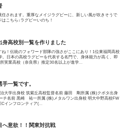
督
就任されます。重厚なメイジラグビーに、新しい風が吹きそうで
ジはこちら↓ラグビーいのち！
出身高校別一覧を作りました
すね！伝統のフォワード部隊の強さがここにあり！1位東福岡高校
進学。日本の高校ラグビーを代表する名門で、身体能力が高く、即
所実業高校（奈良県）推定30名以上が進学...
選手一覧です。
治大学出身校 筑紫丘高校監督名前 藤田 剛所属 (株)クボタ出身
チ名前 黒崎 祐一所属 (株)メタルワン出身校 明大中野高校FW
Cインフロンティア(...
目へ意欲！！関東対抗戦