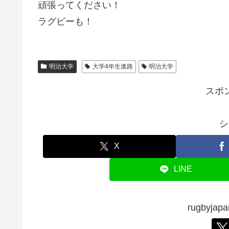
頑張ってください！
ラグビーも！
明治大学
大学4年生進路
明治大学
スポ
シ
X
LINE
rugbyj