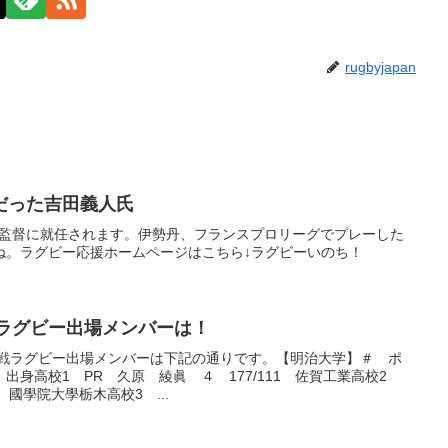
rugbyjapan
だった吉田義人氏
の監督に就任されます。伊勢丹、フランスプロリーグでプレーした
ね。ラグビー応援ホームページはこちら↓ラグビーいのち！
戦ラグビー出場メンバーは！
明戦ラグビー出場メンバーは下記の通りです。【明治大学】＃ ポ
出身高校1 PR 久原 綾眞 ４ 177/111 佐賀工業高校2
5 國學院大學栃木高校3 ...